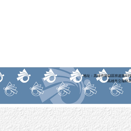
:::
地址：高雄市前鎮區班超路63號 電話
高雄市立瑞祥高