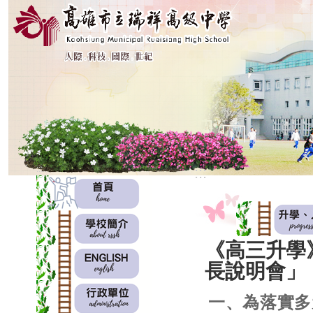
:::
:::
《高三升學
長說明會」
一、為落實多