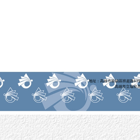
:::
地址：高雄市前鎮區班超路63號 電話
高雄市立瑞祥高