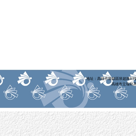
:::
地址：高雄市前鎮區班超路63號 電話
高雄市立瑞祥高