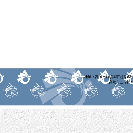
:::
地址：高雄市前鎮區班超路63號 電話
高雄市立瑞祥高