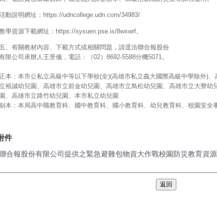
活動說明網址：https://udncollege.udn.com/34983/
教學資源下載網址：https://sysuen.pse.is/8wxwrf。
五、有關教材內容、下載方式或相關問題，請逕洽聯合報股份
有限公司承辦人王景儀，電話：（02）8692-5588分機5071。
正本：本市公私立高級中等以下學校(全)(高雄市私立義大國際高級中學除外)、
立裕誠幼兒園、高雄市立前金幼兒園、高雄市立鳥松幼兒園、高雄市立大寮幼
園、高雄市立路竹幼兒園、本市私立幼兒園
副本：本局高中職教育科、國中教育科、國小教育科、幼兒教育科、校園安全
附件
聯合報股份有限公司提供之緊急避難包物資大作戰校園防災教育資源.p
返回