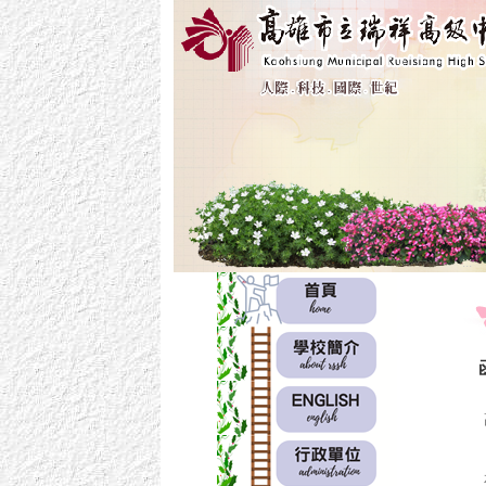
:::
:::