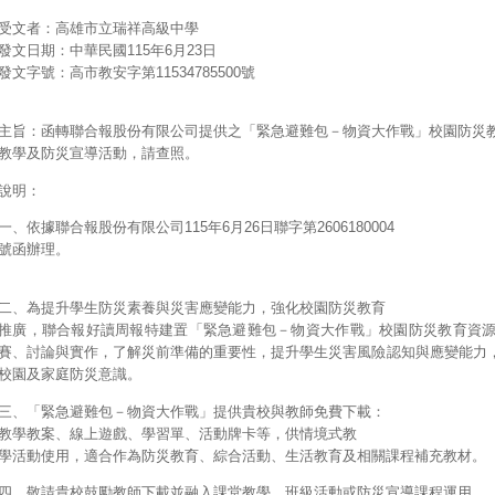
受文者：高雄市立瑞祥高級中學
發文日期：中華民國115年6月23日
發文字號：高市教安字第11534785500號
主旨：函轉聯合報股份有限公司提供之「緊急避難包－物資大作戰」校園防災
教學及防災宣導活動，請查照。
說明：
一、依據聯合報股份有限公司115年6月26日聯字第2606180004
號函辦理。
二、為提升學生防災素養與災害應變能力，強化校園防災教育
推廣，聯合報好讀周報特建置「緊急避難包－物資大作戰」校園防災教育資
賽、討論與實作，了解災前準備的重要性，提升學生災害風險認知與應變能力
校園及家庭防災意識。
三、「緊急避難包－物資大作戰」提供貴校與教師免費下載：
教學教案、線上遊戲、學習單、活動牌卡等，供情境式教
學活動使用，適合作為防災教育、綜合活動、生活教育及相關課程補充教材。
四、敬請貴校鼓勵教師下載並融入課堂教學、班級活動或防災宣導課程運用。