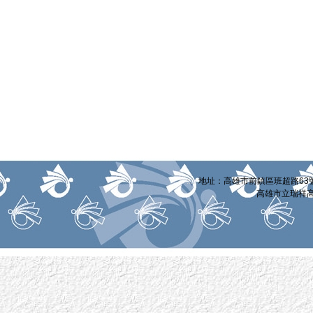
:::
地址：高雄市前鎮區班超路63號 電話
高雄市立瑞祥高