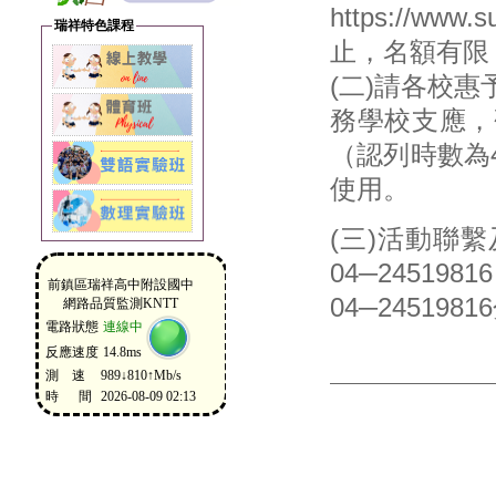
https://ww
瑞祥特色課程
止，名額有限
(二)請各校
務學校支應，
（認列時數為
使用。
(三)活動聯
04─2451
04─2451981