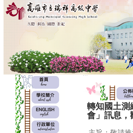
:::
:::
轉知國土測
會」訊息，
主旨：敬請推