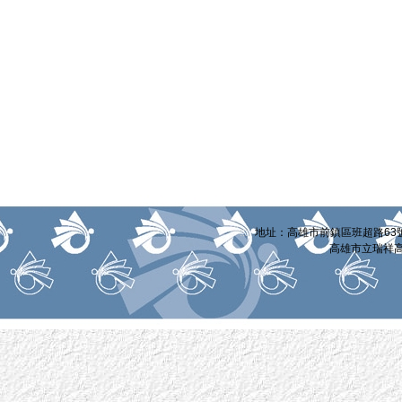
:::
地址：高雄市前鎮區班超路63號 電話
高雄市立瑞祥高