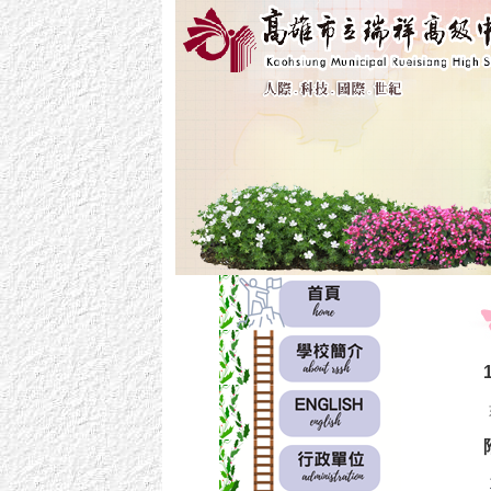
:::
:::