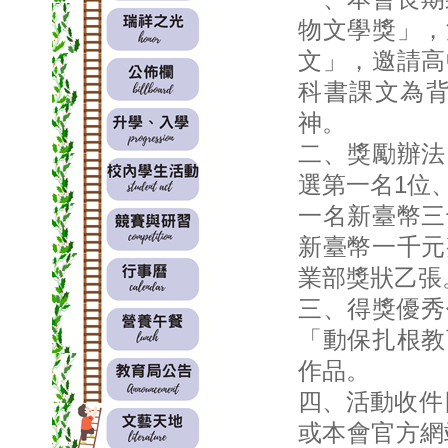
物文學獎」，
文」，邀請高
科書課文為
神。
二、獎勵辦法
選第一名1位
一名新臺幣三
新臺幣一千元
業部獎狀乙張
三、得獎優秀
「動保扎根教
作品。
四、活動收件
或本會官方網站（htt