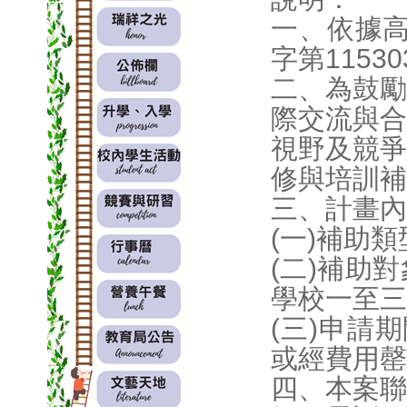
一、依據高
字第1153
二、為鼓勵
際交流與合
視野及競爭
修與培訓補
三、計畫內
(一)補助
(二)補助
學校一至三
(三)申請期
或經費用罄
四、本案聯