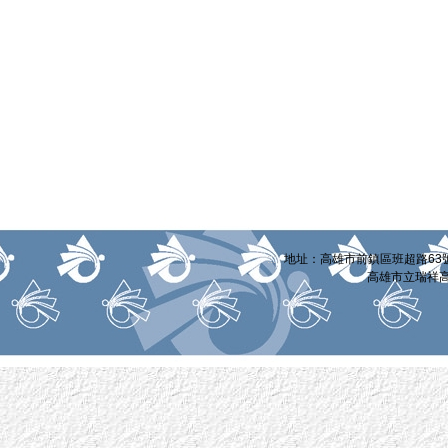
:::
地址：高雄市前鎮區班超路63號 電話
高雄市立瑞祥高