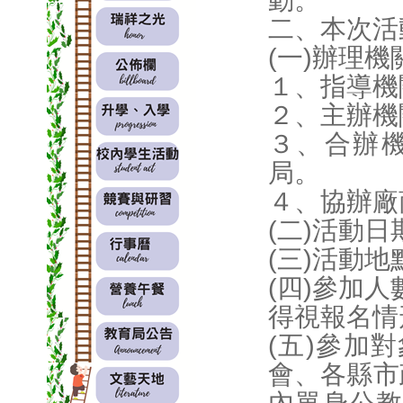
動。
二、本次活
(一)辦理機
１、指導機
２、主辦機
３、合辦
局。
４、協辦廠
(二)活動日
(三)活動
(四)參加
得視報名情
(五)參加
會、各縣市