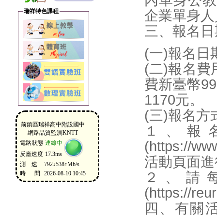
內單身公教
瑞祥特色課程
企業單身人
三、報名日
(一)報名日
(二)報名
費新臺幣9
1170元。
(三)報名方
１、報
(https://ww
活動頁面進
２、請每
(https:/
四、有關