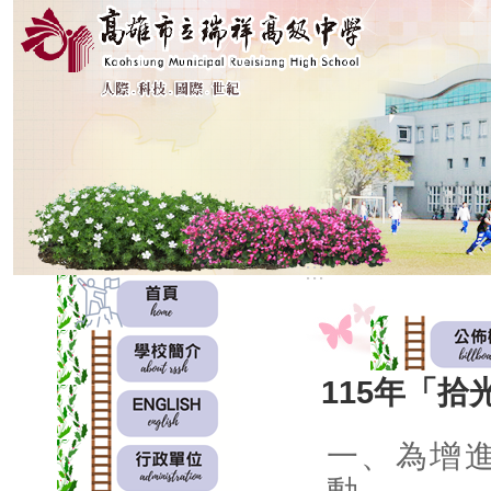
:::
:::
115年「
一、為增