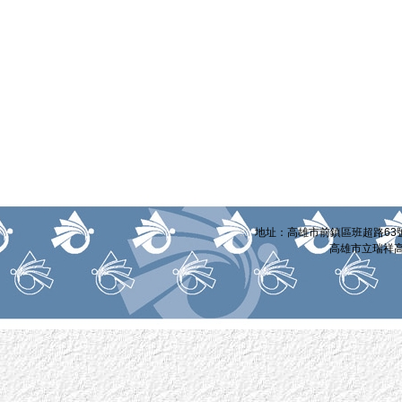
:::
地址：高雄市前鎮區班超路63號 電話
高雄市立瑞祥高