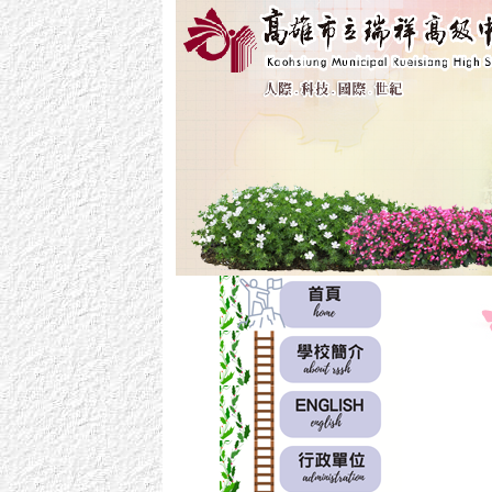
:::
:::