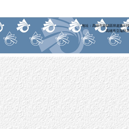
:::
地址：高雄市前鎮區班超路63號 電話
高雄市立瑞祥高