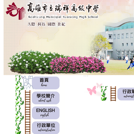
:::
:::