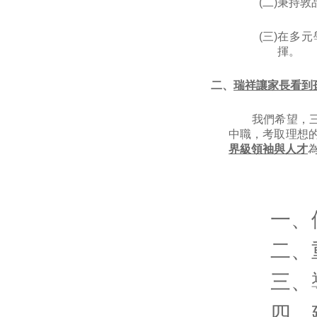
(二)
秉持敦
(三)
在多元
揮。
二、
瑞祥讓家長看到
我們希望，三~
中職，考取理想
界級領袖與人才
一、
二、
三、
四、